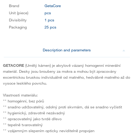
Brand
GetaCore
Unit (piece)
pcs
Divisibility
1 pcs
Packaging
25 pcs
Description and parameters
GETACORE
(Umělý kámen) je akrylově vázaný homogenní minerální
materiál. Desky jsou broušeny za mokra a mohou být zpracovány
excentrickou bruskou individuálně od matného, hedvábně matného až do
vysoce lesklého povrchu.
Vlastnosti materiálu:
"" homogénní, bez pórů
"" snadno udržovatelný, odolný proti skvrnám, dá se snadno vyčistit
"" hygienický, zdravotně nezávadný
"" opracovatelný jako tvrdé dřevo
"" tepelně tvarovatelný
"" vzájemným slepením opticky neviditelně propojen