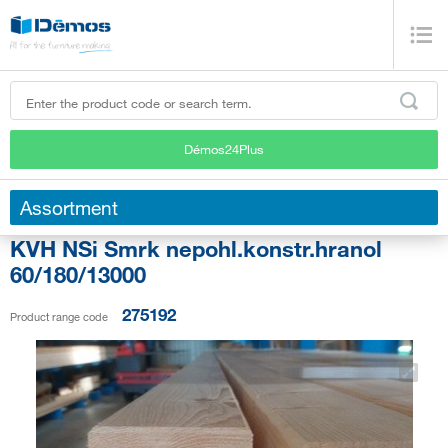
Démos24Plus
Assortment
KVH NSi Smrk nepohl.konstr.hranol
60/180/13000
275192
Product range code