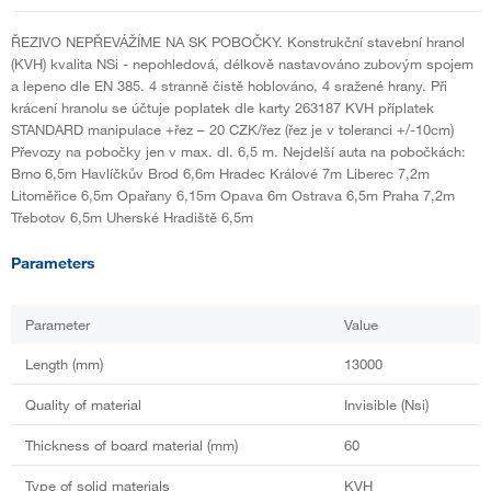
ŘEZIVO NEPŘEVÁŽÍME NA SK POBOČKY. Konstrukční stavební hranol
(KVH) kvalita NSi - nepohledová, délkově nastavováno zubovým spojem
a lepeno dle EN 385. 4 stranně čistě hoblováno, 4 sražené hrany. Při
krácení hranolu se účtuje poplatek dle karty 263187 KVH příplatek
STANDARD manipulace +řez – 20 CZK/řez (řez je v toleranci +/-10cm)
Převozy na pobočky jen v max. dl. 6,5 m. Nejdelší auta na pobočkách:
Brno 6,5m Havlíčkův Brod 6,6m Hradec Králové 7m Liberec 7,2m
Litoměřice 6,5m Opařany 6,15m Opava 6m Ostrava 6,5m Praha 7,2m
Třebotov 6,5m Uherské Hradiště 6,5m
Parameters
Parameter
Value
Length (mm)
13000
Quality of material
Invisible (Nsi)
Thickness of board material (mm)
60
Type of solid materials
KVH