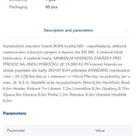
Packaging
65 pcs
Description and parameters
Konstrukční stavební hranol (KVH) kvalita NSi - nepohledová, délkově
nastavováno zubovým spojem a lepeno dle EN 385. 4 stranně čistě
hoblováno, 4 sražené hrany. MINIMÁLNÍ HODNOTA ZAKÁZKY PRO
PŘEVOZ NA JINOU POBOČKU JE 15.000 Kč Při krácení hranolu se
účtuje poplatek dle karty 263187 KVH příplatek STANDARD manipulace
+řez – 20 CZK/řez (řez je v toleranci +/-10cm) Převozy na pobočky jen v
max. dl. 6,5 m. Nejdelší auta na pobočkách: Brno 6,5m Havlíčkův Brod
6,6m Hradec Králové 7m Liberec 7,2m Litoměřice 6,5m Opařany 6,15m
Opava 6m Ostrava 6,5m Praha 7,2m Třebotov 6,5m Uherské Hradiště
6,5m
Parameters
Parameter
Value