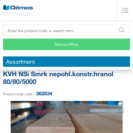
Démos24Plus
Assortment
KVH NSi Smrk nepohl.konstr.hranol
80/80/5000
262534
Product range code