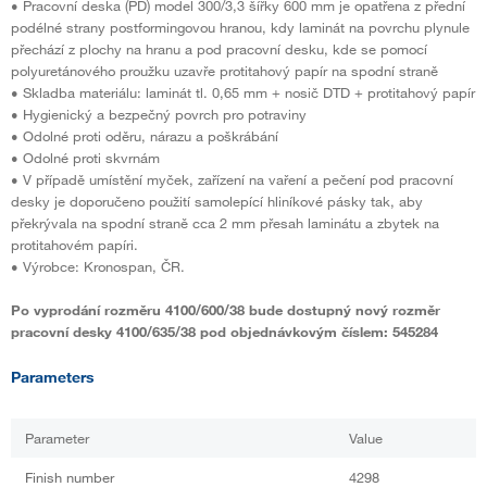
• Pracovní deska (PD) model 300/3,3 šířky 600 mm je opatřena z přední
podélné strany postformingovou hranou, kdy laminát na povrchu plynule
přechází z plochy na hranu a pod pracovní desku, kde se pomocí
polyuretánového proužku uzavře protitahový papír na spodní straně
• Skladba materiálu: laminát tl. 0,65 mm + nosič DTD + protitahový papír
• Hygienický a bezpečný povrch pro potraviny
• Odolné proti oděru, nárazu a poškrábání
• Odolné proti skvrnám
• V případě umístění myček, zařízení na vaření a pečení pod pracovní
desky je doporučeno použití samolepící hliníkové pásky tak, aby
překrývala na spodní straně cca 2 mm přesah laminátu a zbytek na
protitahovém papíri.
• Výrobce: Kronospan, ČR.
Po vyprodání rozměru 4100/600/38 bude dostupný nový rozměr
pracovní desky 4100/635/38 pod objednávkovým číslem: 545284
Parameters
Parameter
Value
Finish number
4298