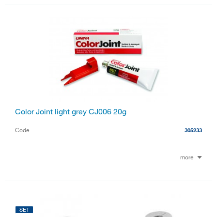
Color Joint light grey CJ006 20g
Code
305233
more
SET