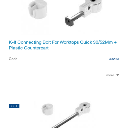
K-If Connecting Bolt For Worktops Quick 30/52Mm +
Plastic Counterpart
Code
396183
more
SET