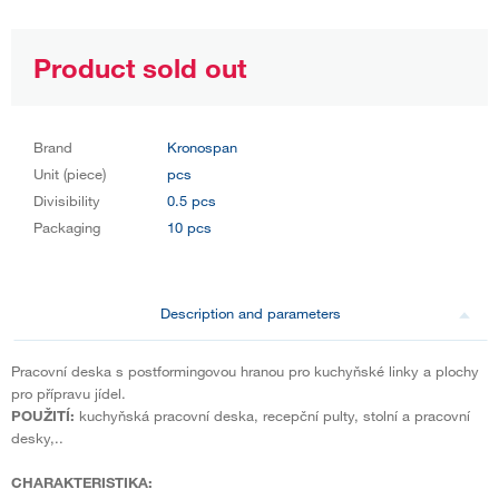
Product sold out
Brand
Kronospan
Unit (piece)
pcs
Divisibility
0.5 pcs
Packaging
10 pcs
Description and parameters
Pracovní deska s postformingovou hranou pro kuchyňské linky a plochy
pro přípravu jídel.
POUŽITÍ:
kuchyňská pracovní deska, recepční pulty, stolní a pracovní
desky,..
CHARAKTERISTIKA: