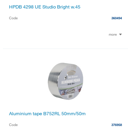
HPDB 4298 UE Studio Bright w.45
Code
360494
more
Aluminium tape B752RL 50mm/50m
Code
376958