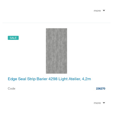
more
SALE
Edge Seal Strip Barier 4298 Light Atelier, 4,2m
Code
236270
more