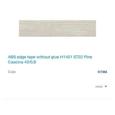
ABS edge tape without glue H1401 ST22 Pine
Cascina 43/0,8
Code
517364
more