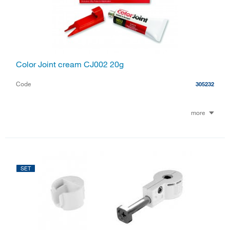
Color Joint cream CJ002 20g
Code
305232
more
SET