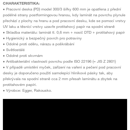
CHARAKTERISTIKA:
• Pracovní deska (PD) model 300/3 šířky 600 mm je opatřena z přední
podélné strany postformingovou hranou, kdy laminát na povrchu plynule
přechází z plochy na hranu a pod pracovní desku, kde se pomocí vrstvy
UV laku a těsnící vrstvy uzavře protitahový papír na spodní straně
• Skladba materiálu: laminát tl. 0,6 mm + nosič DTD + protitahový papír
• Hygienický a bezpečný povrch pro potraviny
• Odolné proti oděru, nárazu a poškrábání
• Světlostálé
• Odolné proti skvrnám
• Antibakteriální vlastnosti povrchu podle ISO 22196 (= JIS Z 2801)
• V případě umístění myček, zařízení na vaření a pečení pod pracovní
desky je doporučeno použití samolepící hliníkové pásky tak, aby
překrývala na spodní straně cca 2 mm přesah laminátu a zbytek na
protitahovém papíri.
• Výrobce: Egger, Rakousko.