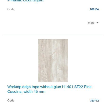
Code
396184
more
Worktop edge tape without glue H1401 ST22 Pine
Cascina, width 45 mm
Code
320772