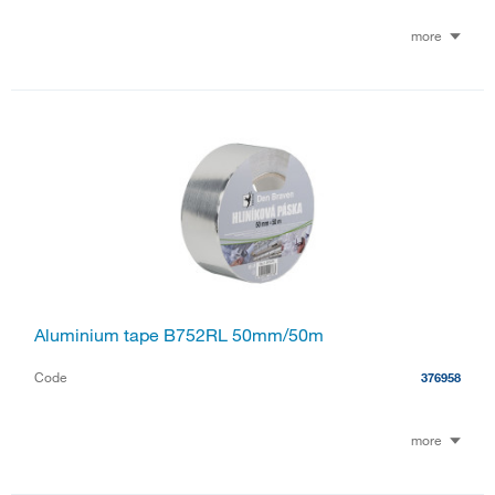
more
Aluminium tape B752RL 50mm/50m
Code
376958
more