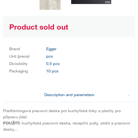
Product sold out
Brand
Egger
Unit (piece)
pcs
Divisibility
0.5 pcs
Packaging
10 pcs
Description and parameters
Postformingová pracovní deska pro kuchyňské linky a plochy pro
přípravu jídel.
POUŽITÍ:
kuchyňská pracovní deska, recepční pulty, stolní a pracovní
desky,..