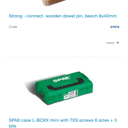
Strong - connect. wooden dowel pin, beech 8x40mm
Code
01414
more
SPAX case L-BOXX mini with TXS screws 6 sizes + 3
bits