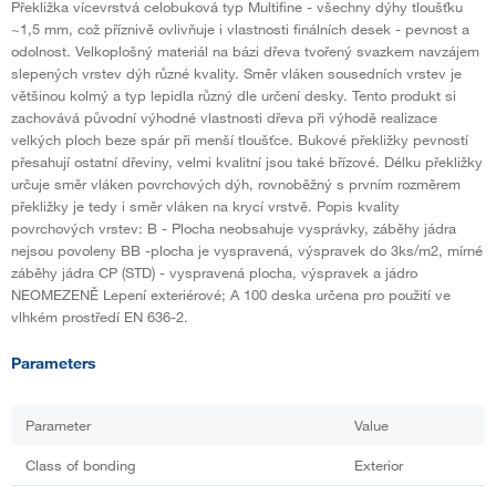
Překližka vícevrstvá celobuková typ Multifine - všechny dýhy tloušťku
~1,5 mm, což příznivě ovlivňuje i vlastnosti finálních desek - pevnost a
odolnost. Velkoplošný materiál na bázi dřeva tvořený svazkem navzájem
slepených vrstev dýh různé kvality. Směr vláken sousedních vrstev je
většinou kolmý a typ lepidla různý dle určení desky. Tento produkt si
zachovává původní výhodné vlastnosti dřeva při výhodě realizace
velkých ploch beze spár při menší tloušťce. Bukové překližky pevností
přesahují ostatní dřeviny, velmi kvalitní jsou také břízové. Délku překližky
určuje směr vláken povrchových dýh, rovnoběžný s prvním rozměrem
překližky je tedy i směr vláken na krycí vrstvě. Popis kvality
povrchových vrstev: B - Plocha neobsahuje vysprávky, záběhy jádra
nejsou povoleny BB -plocha je vyspravená, výspravek do 3ks/m2, mírné
záběhy jádra CP (STD) - vyspravená plocha, výspravek a jádro
NEOMEZENĚ Lepení exteriérové; A 100 deska určena pro použití ve
vlhkém prostředí EN 636-2.
Parameters
Parameter
Value
Class of bonding
Exterior